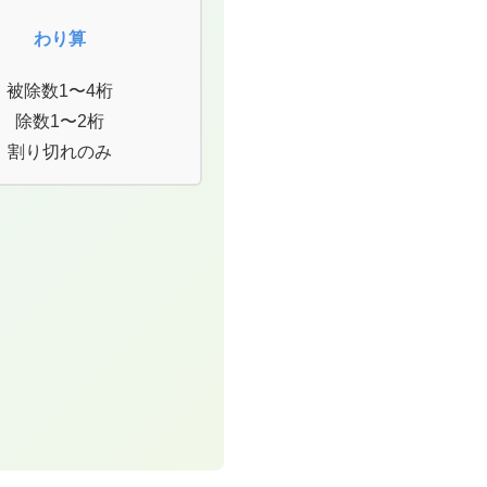
わり算
被除数1〜4桁
除数1〜2桁
割り切れのみ