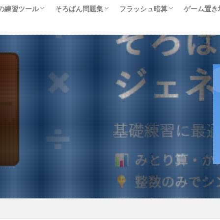
の練習ツール
そろばん問題集
フラッシュ暗算
ゲーム置き
採点するだけで
化する方法｜月
い。AI時代
の壁」を突破す
歳・10歳それ
変える
説明 スタンダ
った1分】不合
ン
ツールへ
日商模擬問題集
レベルアップ問題集
9段階の難問チャレンジ
フラッシュ暗算へ
｜そろけんダイ
を作る
」と言われる3
」を徹底解説
採点するだけで
化する方法｜月
い。AI時代
の壁」を突破す
歳・10歳それ
変える
｜そろけんダイ
を作る
」と言われる3
」を徹底解説
検索