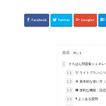
目次
1
そろばん問題集ジェネレー
1.1
💡 ライトプランに
1.2
🎯 基本的な使い方
1.3
💾 便利な機能：設
1.4
❓ よくある質問