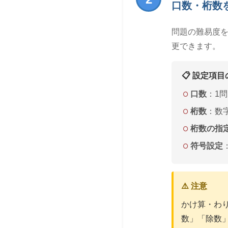
口数・桁数
問題の難易度を
更できます。
📋 設定項
口数
：1
桁数
：数
桁数の指
符号設定
⚠️ 注意
かけ算・わ
数」「除数