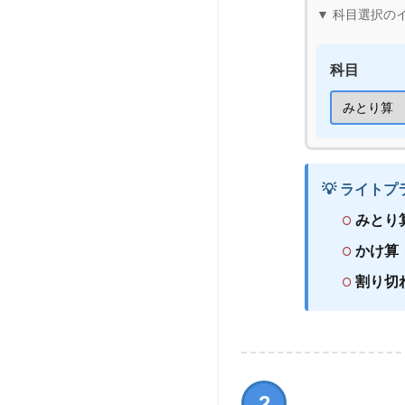
▼ 科目選択の
科目
💡 ライト
みとり
かけ算
割り切
2