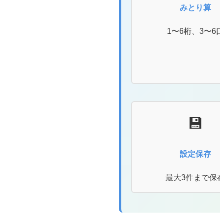
みとり算
1〜6桁、3〜6
💾
設定保存
最大3件まで保