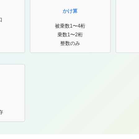
かけ算
口
被乗数1〜4桁
乗数1〜2桁
整数のみ
存