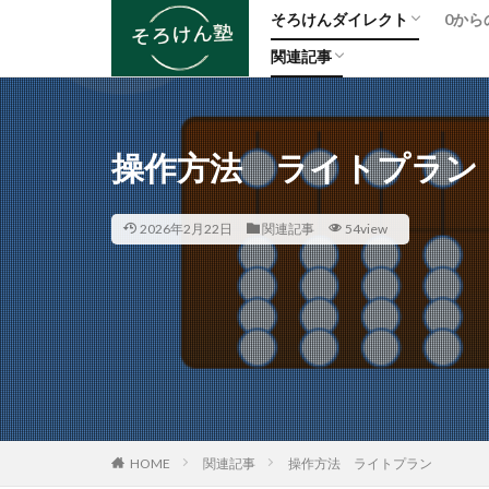
そろけんダイレクト
0から
アダプティブ出題機能とは？
そろばんの自宅練習を仕組み
「計算が早くなる」だけじゃな
そろばんの自宅練習で「3桁
そろばんは何歳から？3歳・7
ード プロプラン
格の悔し涙を、次こそ笑顔に
関連記事
⚡ アダプティブ出題機能 操作
【練習効率4〜6倍・準備はた
操作方法 ライトプラン
操作方法 スタンダードプラ
操作方法 プロプラン
練習
カテゴリー
弱点克服プリントが自動完成
380円でプロ仕様の練習環境
にそろばんが「最強の習い事
る方法｜そろけん塾
ぞれのメリットと「始めどき
アダプティブ出題機能とは？
そろばんの自宅練習を仕組み
「計算が早くなる」だけじゃな
そろばんの自宅練習で「3桁
そろばんは何歳から？3歳・7
ード プロプラン
格の悔し涙を、次こそ笑顔に
レクト
つの理由
操作方法 ライトプラン
弱点克服プリントが自動完成
380円でプロ仕様の練習環境
にそろばんが「最強の習い事
る方法｜そろけん塾
ぞれのメリットと「始めどき
レクト
つの理由
2026年2月22日
関連記事
54view
HOME
関連記事
操作方法 ライトプラン