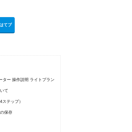
ター 操作説明 ライトプラン
ついて
（4ステップ）
定の保存