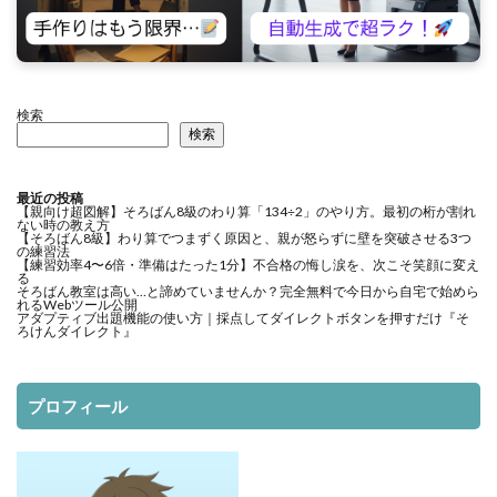
検索
検索
最近の投稿
【親向け超図解】そろばん8級のわり算「134÷2」のやり方。最初の桁が割れ
ない時の教え方
【そろばん8級】わり算でつまずく原因と、親が怒らずに壁を突破させる3つ
の練習法
【練習効率4〜6倍・準備はたった1分】不合格の悔し涙を、次こそ笑顔に変え
る
そろばん教室は高い…と諦めていませんか？完全無料で今日から自宅で始めら
れるWebツール公開
アダプティブ出題機能の使い方｜採点してダイレクトボタンを押すだけ『そ
ろけんダイレクト』
プロフィール