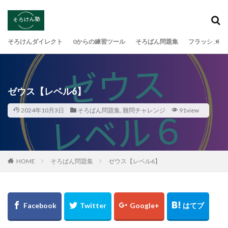
検索
そろけんダイレクト
0からの練習ツール
そろばん問題集
フラッシュ暗
ゼウス【レベル6】
2024年10月3日
そろばん問題集
,
難問チャレンジ
91view
HOME
そろばん問題集
ゼウス【レベル6】