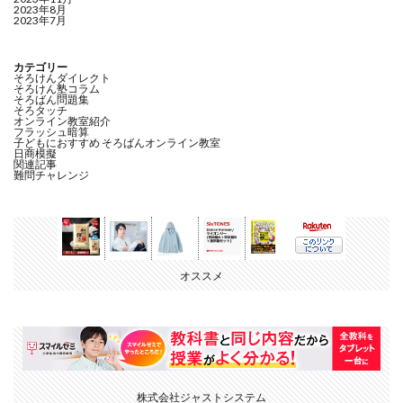
2023年8月
2023年7月
カテゴリー
そろけんダイレクト
そろけん塾コラム
そろばん問題集
そろタッチ
オンライン教室紹介
フラッシュ暗算
子どもにおすすめ そろばんオンライン教室
日商模擬
関連記事
難問チャレンジ
オススメ
株式会社ジャストシステム